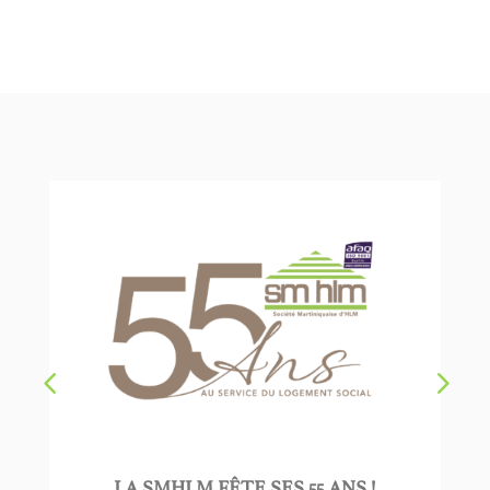
LA SMHLM FÊTE SES 55 ANS !