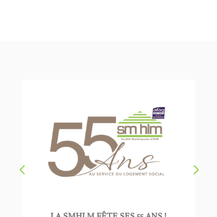
LA SMHLM FÊTE SES 55 ANS !