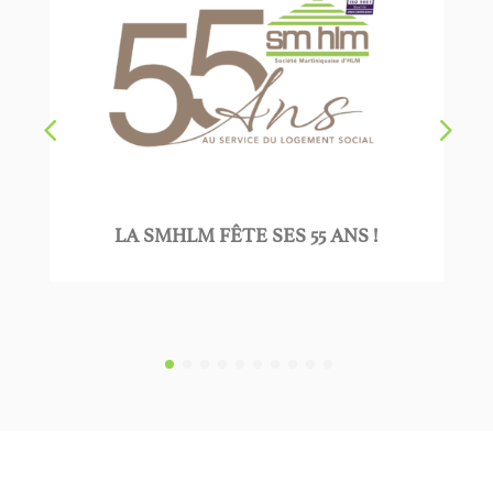
A SMHLM FÊTE SES 55 ANS !
LA SOCIÉTÉ
ACTEUR EN
AU SER