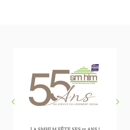
LA SMHLM FÊTE SES 55 ANS !