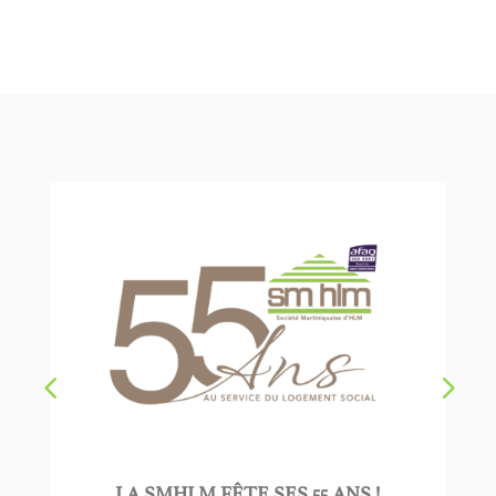
LA SMHLM FÊTE SES 55 ANS !